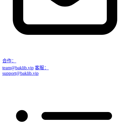
合作：
team@baklib.vip
客服：
support@baklib.vip