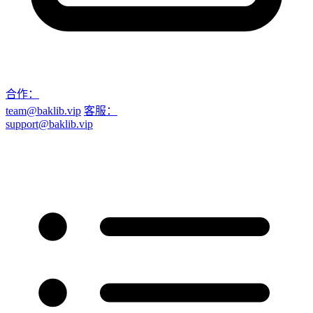
合作：
team@baklib.vip
客服：
support@baklib.vip