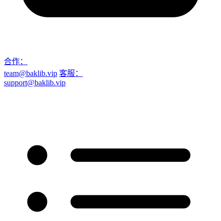
合作：
team@baklib.vip
客服：
support@baklib.vip