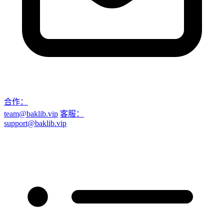
合作：
team@baklib.vip
客服：
support@baklib.vip