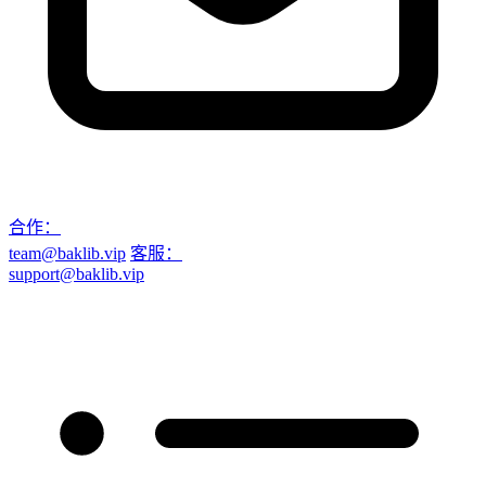
合作：
team@baklib.vip
客服：
support@baklib.vip